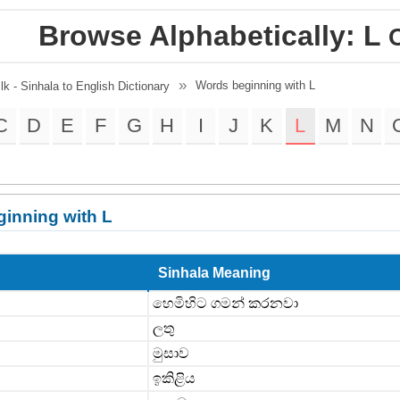
Browse Alphabetically: L
O
Words beginning with L
.lk - Sinhala to English Dictionary
C
D
E
F
G
H
I
J
K
L
M
N
inning with L
Sinhala Meaning
හෙමිහිට ගමන් කරනවා
ලතු
මුසාව
ඉකිළිය