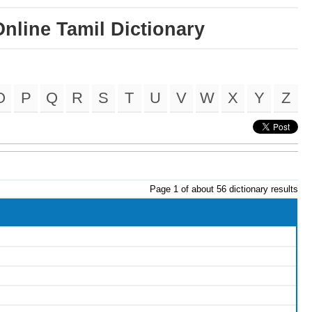
nline Tamil Dictionary
O
P
Q
R
S
T
U
V
W
X
Y
Z
Page 1 of about 56 dictionary results