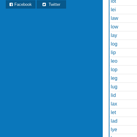
lot
Facebook
Twitter
lei
law
low
lay
log
lip
leo
lop
leg
lug
lid
lax
let
lad
lye