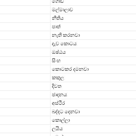
ගොඩ
මල්මාලාව
නීතිය
පාත්
නැති කරනවා
දැව කොටය
ඔෂ්ඨය
සිංහ
කොටකර දමනවා
කකුල
දිවත
ඡාදනය
අස්ථීර
බද්දට දෙනවා
කොල්ලා
ලයිය