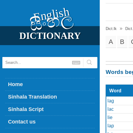
English
සිංහල
Dict.lk
Dict
DICTIONARY
A
B
Words beg
Home
Word
Sinhala Translation
lag
Sinhala Script
lac
lie
Contact us
lap