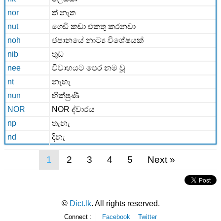
nor
ත් නැත
nut
ගෙඩි කඩා එකතු කරනවා
noh
ජපානයේ නාට්‍ය විශේෂයක්
nib
තුඩ
nee
විවාහයට පෙර නම වූ
nt
නැහැ
nun
භික්ෂුණී
NOR
NOR ද්වාරය
np
තැනැ
nd
දිනැ
1
2
3
4
5
Next
»
©
Dict.lk
. All rights reserved.
Connect :
Facebook
Twitter