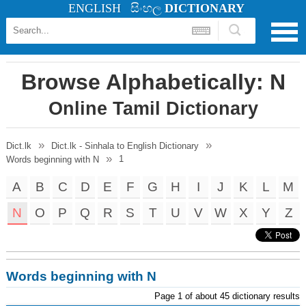
ENGLISH
සිංහල
DICTIONARY
Browse Alphabetically: N
Online Tamil Dictionary
Dict.lk
Dict.lk - Sinhala to English Dictionary
1
Words beginning with N
A
B
C
D
E
F
G
H
I
J
K
L
M
N
O
P
Q
R
S
T
U
V
W
X
Y
Z
Words beginning with N
Page 1 of about 45 dictionary results