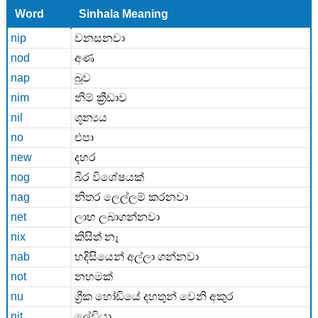
Word
Sinhala Meaning
nip
වනසනවා
nod
අණ
nap
බූව
nim
නිම් ක්‍රීඩාව
nil
ශූන්‍යය
no
එපා
new
දහර
nog
බීර විශේෂයක්
nag
නිතර ලෙල්ලම් කරනවා
net
ලාභ ලබාගන්නවා
nix
කිසිත් නෑ
nab
හදිසියෙන් අල්ලා ගන්නවා
not
නහමක්
nu
ග්‍රීක හෝඩියේ දහතුන් වෙනි අකුර
nit
ලේඩියා