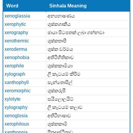
Word
Sinhala Meaning
xenoglassia
අන්‍යභාෂණය
xerophytic
ශුෂ්කශාකීය
xerography
ඡායා පිටපතක් ලබා ගන්නවා
xerothermic
ශුෂ්කතාපී
xeroderma
ශුෂ්ක චර්මය
xenophobia
අතිථිභීතිකාව
xerophile
ශුෂ්කකාමියා
xylograph
ලී කැටයම් කිරීම
xanthophyll
සැන්තොපිල්
xeromorphic
ශුෂ්කරූපී
xylolyte
සයිලොලයිට්
xylography
ලී කැටයම් කලාව
xenoglosia
අතිථිභාෂාව
xerophilous
ශුෂ්කකාමී
xanthopsia
පීතදෘෂ්ඨිතාව