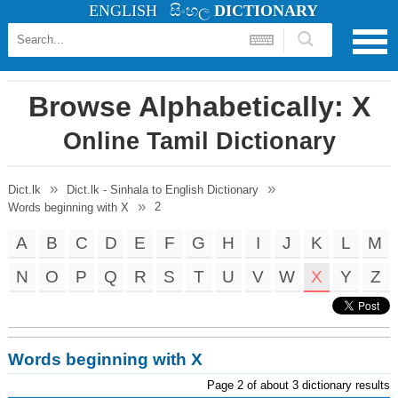
ENGLISH
සිංහල
DICTIONARY
Browse Alphabetically: X
Online Tamil Dictionary
Dict.lk
Dict.lk - Sinhala to English Dictionary
2
Words beginning with X
A
B
C
D
E
F
G
H
I
J
K
L
M
N
O
P
Q
R
S
T
U
V
W
X
Y
Z
Words beginning with X
Page 2 of about 3 dictionary results