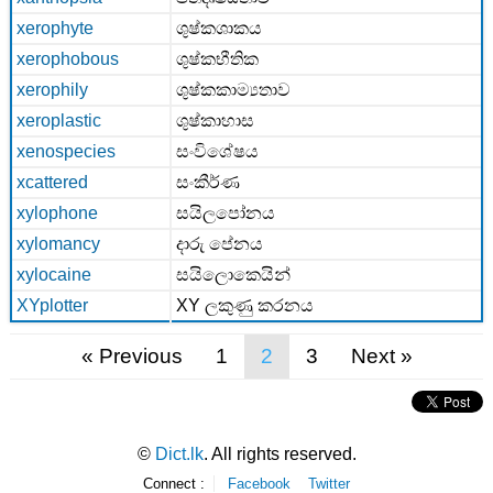
xerophyte
ශුෂ්කශාකය
xerophobous
ශුෂ්කභීතික
xerophily
ශුෂ්කකාම්‍යතාව
xeroplastic
ශුෂ්කාහාස
xenospecies
සංවිශේෂය
xcattered
සංකීර්ණ
xylophone
සයිලපෝනය
xylomancy
දාරු පේනය
xylocaine
සයිලොකෙයින්
XYplotter
XY ලකුණු කරනය
«
Previous
1
2
3
Next
»
©
Dict.lk
. All rights reserved.
Connect :
Facebook
Twitter