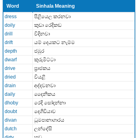
Word
Sinhala Meaning
dress
පිළියෙල කරනවා
doily
කුඩා රෙදිකඩ
drill
විදිනවා
drift
යම් දෙයකට නැම්ම
depth
ජඹුර
dwarf
කුරුමිට්ටා
drive
ප්‍රාජකය
dried
වියළි
drain
අද්දවනවා
daily
දෛනිකය
dhoby
රෙදි සෝදන්නා
doubt
දෙගිඩියාව
divan
ධූමපානාගාරය
dutch
ලන්දේසි
dirty
හඩු