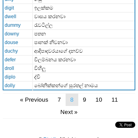
digit
ඉලක්කම
dwell
වාසය කරනවා
dummy
රැවටිල්ල
downy
පතන
douse
පානක් නිවනවා
duchy
ආදිපාදවරයාගේ දනව්ව
defer
විලම්බනය කරනවා
droll
විහිලු
diplo
ද්වි
dolly
බෝනික්කන්ගේ සුරතල් නාමය
«
Previous
7
8
9
10
11
Next
»