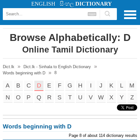
ENGLISH
සිංහල
DICTIONARY
Browse Alphabetically: D
Online Tamil Dictionary
Dict.lk
Dict.lk - Sinhala to English Dictionary
8
Words beginning with D
A
B
C
D
E
F
G
H
I
J
K
L
M
N
O
P
Q
R
S
T
U
V
W
X
Y
Z
Words beginning with D
Page 8 of about 114 dictionary results