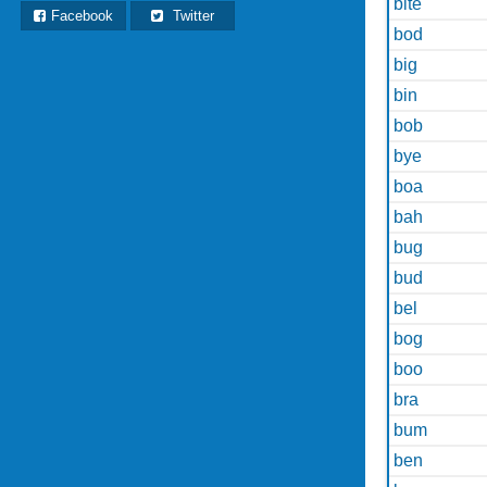
bite
Facebook
Twitter
bod
big
bin
bob
bye
boa
bah
bug
bud
bel
bog
boo
bra
bum
ben