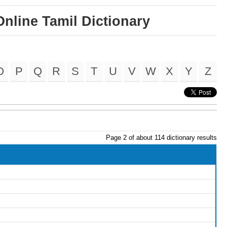
Online Tamil Dictionary
O
P
Q
R
S
T
U
V
W
X
Y
Z
Page 2 of about 114 dictionary results