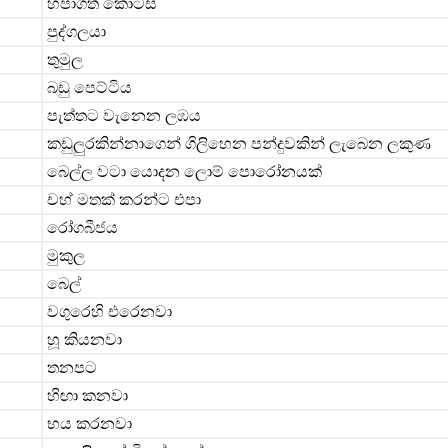
හපාගත් කොටස
පුද්ගලයා
තුමුල
බඩු පෙට්ටිය
පැත්තට වැනෙන ලඹය
කඩුලුරකින්නාගෙන් ගිලිහෙන පන්දුවකින් ලැබෙන ලකුණ
බෙල්ල වටා යොදන ලොම් පොරෝනයක්
චහ් මතක් කරන්ට එපා
රෝගබීජය
මුකුල
බෙල්
වගුරෙහි එරෙනවා
හූ කියනවා
තනපට
හිඟා කනවා
භය කරනවා