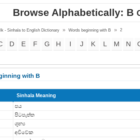
Browse Alphabetically: B
2
.lk - Sinhala to English Dictionary
Words beginning with B
C
D
E
F
G
H
I
J
K
L
M
N
inning with B
Sinhala Meaning
පය
පිටපැත්ත
ශූන්‍ය
අවිවේක