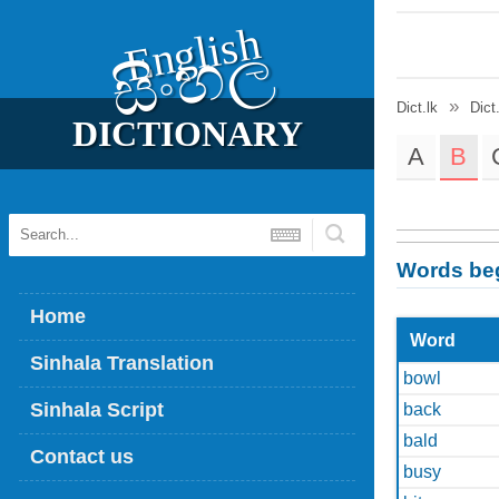
English
සිංහල
Dict.lk
Dict
DICTIONARY
A
B
Words beg
Home
Word
Sinhala Translation
bowl
Sinhala Script
back
bald
Contact us
busy