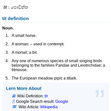
tit
: පොඩිත්ත
tit definition
Noun.
A small horse.
A woman; -- used in contempt.
A morsel; a bit.
Any one of numerous species of small singing birds
belonging to the families Paridae and Leiotrichidae; a
titmouse.
The European meadow pipit; a titlark.
Lern More About
Wiki Definition:
tit
Google Search result:
Google
Wiki Article:
Wikipedia